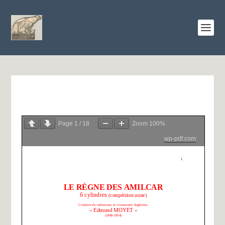
Page
1
/
18
Zoom
100%
wp-pdf.com