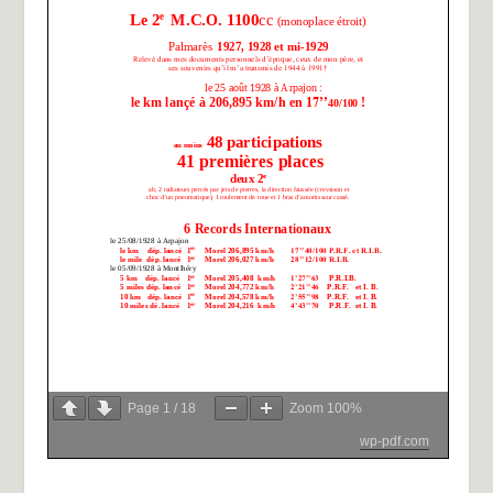
Page
1
/
18
Zoom
100%
wp-pdf.com